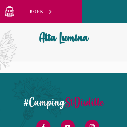
Cookies beheer paneel
BOEK
Camping Saint-Disdille
Alta Lumina
Alta Lumina
#Camping
StDisdille
facebook
youtube
instagram