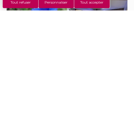
Tout refuser
Personnaliser
Tout accepter
Bouquetin au parc de
Café gourmand au
Merlet (80 km)
restaurant du camping
Saint-Disdille
Gentianette
Séjour d’un mobilhome
TAOS – camping Saint-
Disdille
Mini-club du camping
Emplacement de camping
Saint-Disdille
au camping Saint-Disdille –
Thonon
Rafting sur la Dranse à
Petit train touristique de