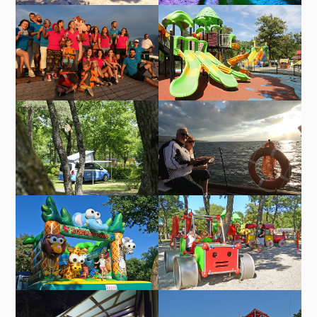
Partie de beach-volley au
Concert au camping Saint-
camping Saint-Disdille
Disdille
Aire de jeux du camping
L’équipe du camping
Saint-Disdille
Saint-Disdille en croisière
gourmande sur le Lac
Léman
Emplacement van au
Croisière gourmande sur
camping Saint-Disdille –
le lac Lémnan organisée
Thonon-les-Bains
par le camping Saint-
Disdille et la barque La
Savoie
Jeu gonflable du camping
Aire de jeux pour les plus