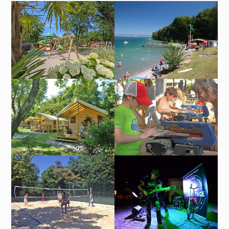
Aire de jeux fleurie
Plage de Saint-Disdille –
200 m
Ecolodge du camping
Atelier de menuiserie lors
Saint-Disdille à Thonon-
du marché des
les-Bains
producteurs au camping
Saint-Disdille