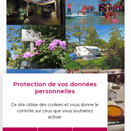
Saint-Disdille
petits – camping Saint-
Disdille
Equipe du camping Saint-
Terrasse du mobilhome
Disdille à la plage
Taos VIP 2 chambres,
camping Saint-Disdille
Panneau de l’allée des
Emplacement pour
Cygnes – camping Saint-
camping-car au camping
Disdille
Saint-Disdille – Lac Léman
Ce site utilise des cookies et vous donne le
contrôle sur ceux que vous souhaitez
activer