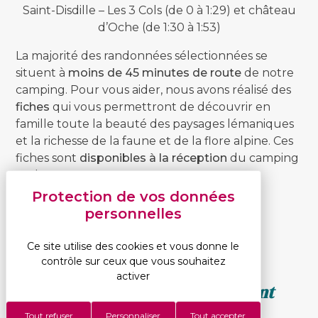
Saint-Disdille – Les 3 Cols (de 0 à 1:29) et château
d’Oche (de 1:30 à 1:53)
La majorité des randonnées sélectionnées se
situent à
moins de 45 minutes de route
de notre
camping. Pour vous aider, nous avons réalisé des
fiches
qui vous permettront de découvrir en
famille toute la beauté des paysages lémaniques
et la richesse de la faune et de la flore alpine. Ces
fiches sont
disponibles à la réception
du camping
et dans notre
salle d’informations
.
Ce site utilise des cookies et vous donne le
contrôle sur ceux que vous souhaitez
activer
Pour les vacanciers qui n’osent
pas s’aventurer seuls, des
Tout refuser
Personnaliser
Tout accepter