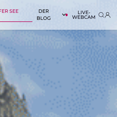
ER SEE
DER
LIVE-
WEBCAM
BLOG