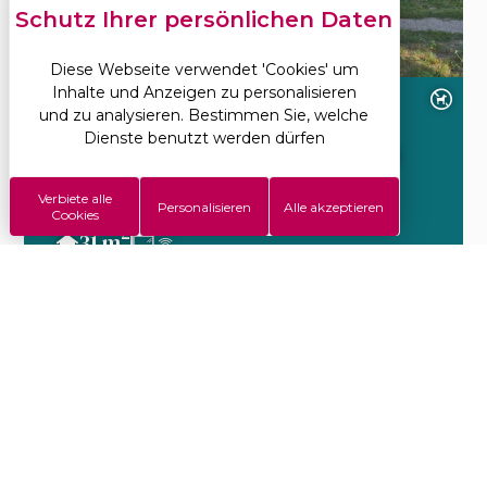
Diese Webseite verwendet 'Cookies' um
Inhalte und Anzeigen zu personalisieren
und zu analysieren. Bestimmen Sie, welche
Dienste benutzt werden dürfen
MOBILHEIM EDELWEISS 4
Pers- 2 Zimmer
Verbiete alle
Personalisieren
Alle akzeptieren
Cookies
2
31 m
469€
Ab
Mehr erfahren
pro Woche