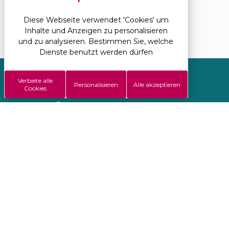
als 4 Stunden Gehzeit mit mehr als 1000
Diese Webseite verwendet 'Cookies' um
Höhenmetern. Heikle Passagen.
Inhalte und Anzeigen zu personalisieren
und zu analysieren. Bestimmen Sie, welche
Dienste benutzt werden dürfen
Verbiete alle
Personalisieren
Alle akzeptieren
Cookies
#Camping
StDisdille
facebook
youtube
instagram