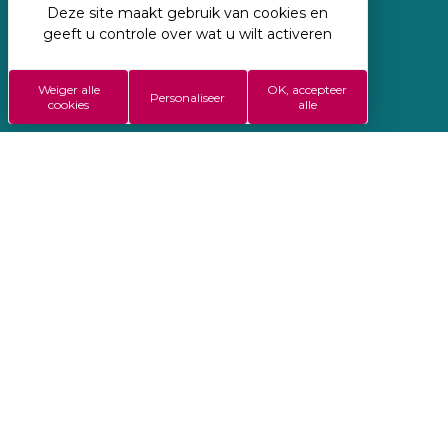
Deze site maakt gebruik van cookies en
Geregisseerd door Koredge
geeft u controle over wat u wilt activeren
Wettelijke vermeldingen
Weiger alle
OK, accepteer
ALGEMENE VERKOOPSVOORWAARDEN
Personaliseer
cookies
alle