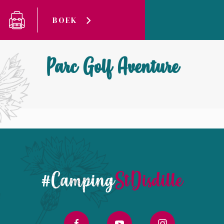
Cookies beheer paneel
BOEK
Camping Saint-Disdille
Parc Golf Aventure
Parc Golf Aventure
#Camping
StDisdille
facebook
youtube
instagram