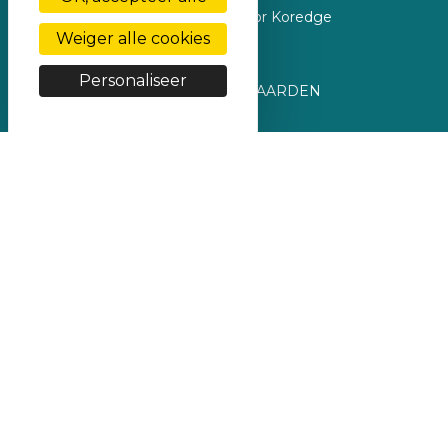
Geregisseerd door Koredge
Weiger alle cookies
Wettelijke vermeldingen
Personaliseer
ALGEMENE VERKOOPSVOORWAARDEN