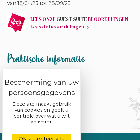
Van 18/04/25 tot 28/09/25
LEES ONZE
GUEST SUITE
BEOORDELINGEN
Lees de beoordelingen
Praktische informatie
Saint-Disdille Boekje
Bezoek ons
Boek uw verblijf
Deze site maakt gebruik
van cookies en geeft u
controle over wat u wilt
activeren
OK, accepteer alle