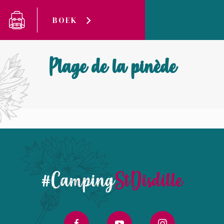
Cookies beheer paneel
BOEK
Camping Saint-Disdille
Plage de la pinède
Plage de la pinède
#Camping
StDisdille
facebook
youtube
instagram