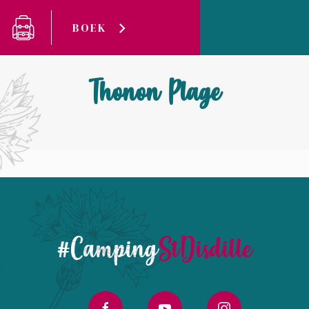
Cookies beheer paneel
BOEK
Camping Saint-Disdille
Thonon Plage
Thonon Plage
#Camping
StDisdille
facebook
youtube
instagram