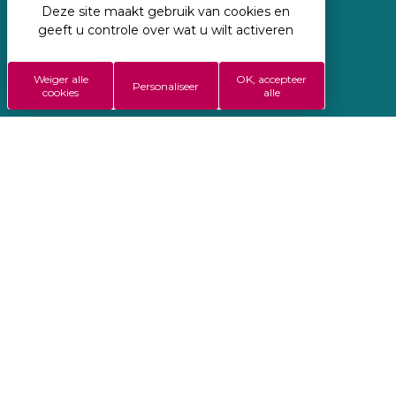
Deze site maakt gebruik van cookies en
Geregisseerd door Koredge
geeft u controle over wat u wilt activeren
Wettelijke vermeldingen
Weiger alle
OK, accepteer
ALGEMENE VERKOOPSVOORWAARDEN
Personaliseer
cookies
alle