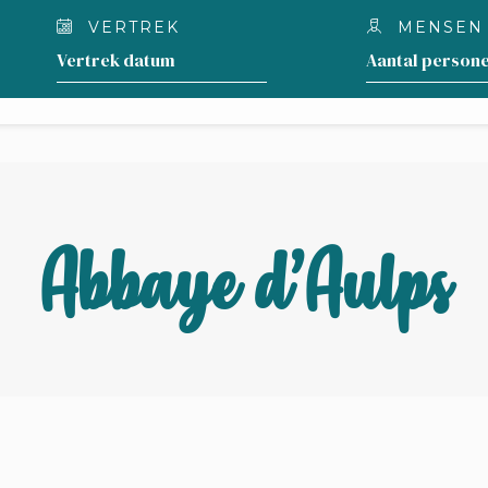
VERTREK
MENSEN
ACCOMMODATIE
WAT TE DOEN ROND H
AANBIEDINGEN
GENÈVE?
Abbaye d’Aulps