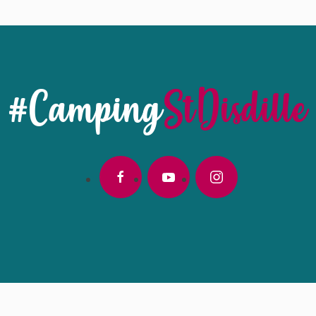
#Camping
StDisdille
facebook
youtube
instagram