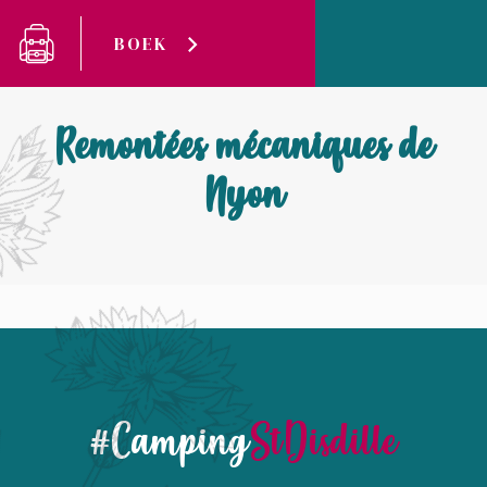
Cookies beheer paneel
BOEK
Camping Saint-Disdille
Remontées mécaniques de Nyon
Remontées mécaniques de
Nyon
#Camping
StDisdille