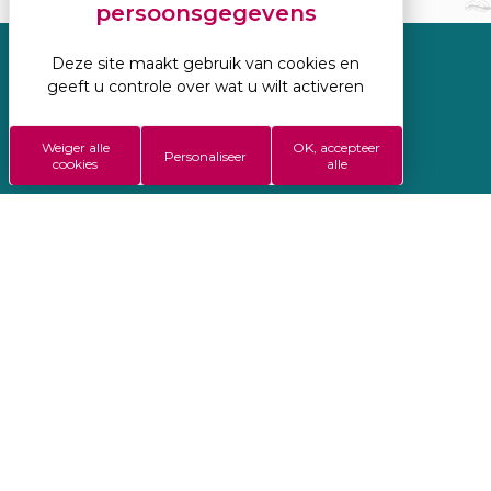
Deze site maakt gebruik van cookies en
Geregisseerd door Koredge
geeft u controle over wat u wilt activeren
Wettelijke vermeldingen
Weiger alle
OK, accepteer
ALGEMENE VERKOOPSVOORWAARDEN
Personaliseer
cookies
alle