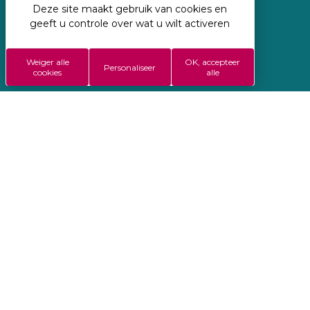
Deze site maakt gebruik van cookies en
Geregisseerd door Koredge
geeft u controle over wat u wilt activeren
Wettelijke vermeldingen
Weiger alle
OK, accepteer
ALGEMENE VERKOOPSVOORWAARDEN
Personaliseer
cookies
alle