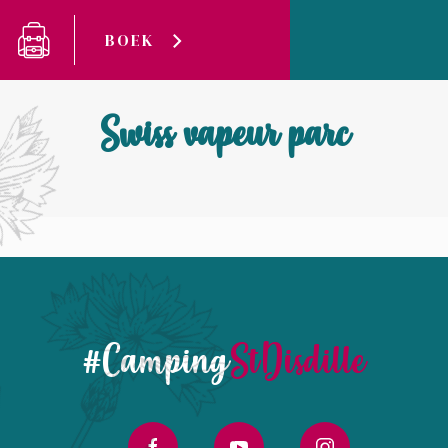
Cookies beheer paneel
BOEK
Camping Saint-Disdille
Swiss vapeur parc
Swiss vapeur parc
#Camping
StDisdille
facebook
youtube
instagram