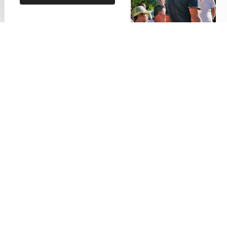
Jeu de boules op camping Saint-Disdille
#Camping
StDisdille
facebook
youtube
instagram