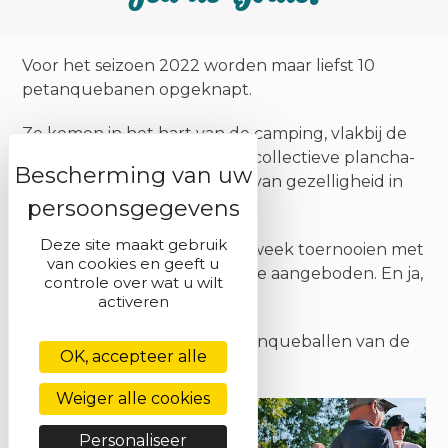
Voor het seizoen 2022 worden maar liefst 10
petanquebanen opgeknapt.
Ze komen in het hart van de camping, vlakbij de
speeltuinen en toekomstige collectieve plancha-
gebieden. Mooie momenten van gezelligheid in
perspectief.
Deze site maakt gebruik
In de zomer worden er elke week toernooien met
van cookies en geeft u
een gratis drankje en 1 broodje aangeboden. En ja,
controle over wat u wilt
zo zijn we in Saint-Disdille !
activeren
Mogelijke bruikleen van petanqueballen van de
OK, accepteer alle
animatoren.
Weiger alle cookies
Personaliseer