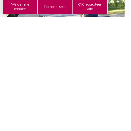
Weiger alle
OK, accepteer
Personaliseer
cookies
alle
Tafeltennis op camping Saint-Disdille
#Camping
StDisdille
facebook
youtube
instagram