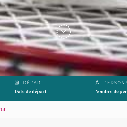
DÉPART
PERSON
tif