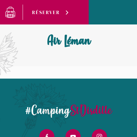
Panneau de gestion des cookies
RÉSERVER
Camping Saint-Disdille
Air Léman
Air Léman
#Camping
StDisdille
facebook
youtube
instagram