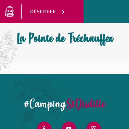
Panneau de gestion des cookies
RÉSERVER
Camping Saint-Disdille
La Pointe de Tréchauffex
La Pointe de Tréchauffex
#Camping
StDisdille
facebook
youtube
instagram