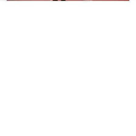
Défiez notre mascotte, qui reste encore
invaincue à ce jour…
#Camping
StDisdille
facebook
youtube
instagram