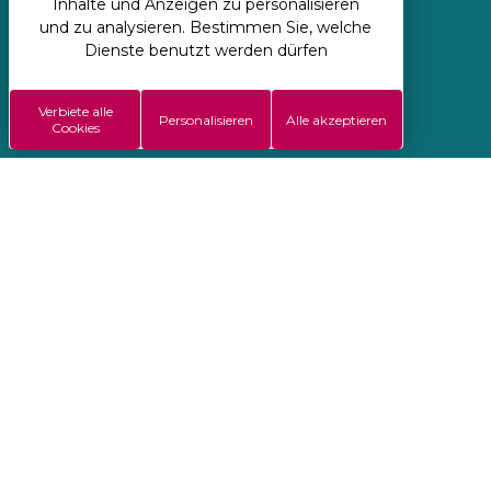
Inhalte und Anzeigen zu personalisieren
und zu analysieren. Bestimmen Sie, welche
Regie: Koredge
Dienste benutzt werden dürfen
Allgemeine Verkaufsbedingungen
Verbiete alle
Impressen
Personalisieren
Alle akzeptieren
Cookies