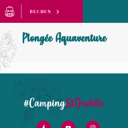
Cookie-Einstellungen
BUCHEN
Camping Saint-Disdille
Plongée Aquaventure
Plongée Aquaventure
#Camping
StDisdille
facebook
youtube
instagram