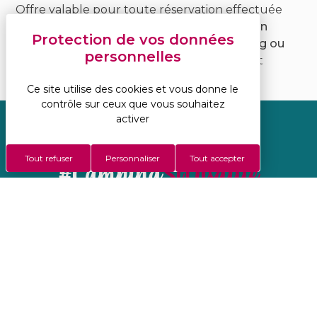
Offre valable pour toute réservation effectuée
avant le 31 janvier de chaque année
, pour un
séjour d’une semaine minimum en camping ou
en location, hors promo Pâques
. Options et
suppléments non inclus.
Ce site utilise des cookies et vous donne le
contrôle sur ceux que vous souhaitez
activer
Tout refuser
Personnaliser
Tout accepter
#Camping
StDisdille
facebook
youtube
instagram