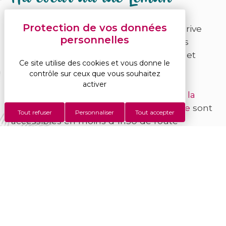
Notre camping se situe au milieu de la rive
sud du lac Léman, à proximité des villes
thermales de Thonon-les-Bains (3 km) et
Ce site utilise des cookies et vous donne le
d’Evian-les-Bains (9 km).
contrôle sur ceux que vous souhaitez
activer
En voiture, tous les
incontournables de la
Haute-Savoie et de la Suisse Lémanique
sont
Tout refuser
Personnaliser
Tout accepter
accessibles en moins d’1h30 de route
(Annecy, Chamonix-Mont-Blanc, Morzine,
Yvoire, Genève, Montreux, Lausanne …).