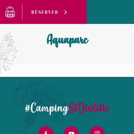
Panneau de gestion des cookies
RÉSERVER
Camping Saint-Disdille
Aquaparc
Aquaparc
#Camping
StDisdille
facebook
youtube
instagram