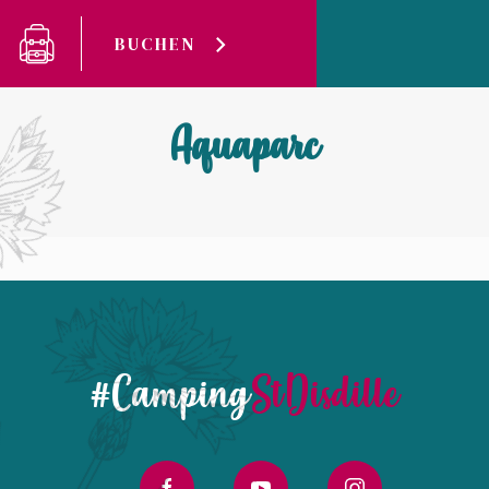
Cookie-Einstellungen
BUCHEN
Camping Saint-Disdille
Aquaparc
Aquaparc
#Camping
StDisdille
facebook
youtube
instagram