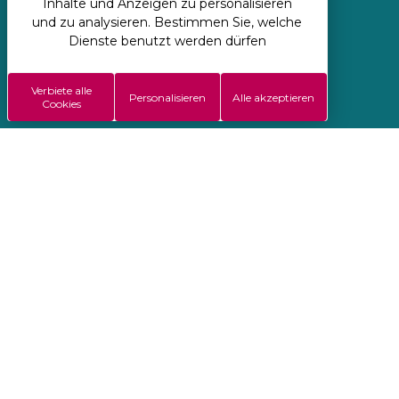
Inhalte und Anzeigen zu personalisieren
und zu analysieren. Bestimmen Sie, welche
Regie: Koredge
Dienste benutzt werden dürfen
Allgemeine Verkaufsbedingungen
Verbiete alle
Impressen
Personalisieren
Alle akzeptieren
Cookies