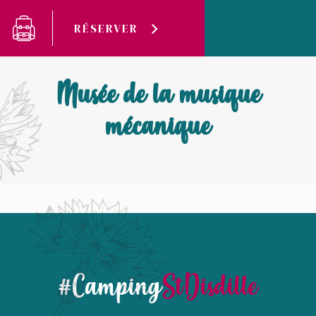
Panneau de gestion des cookies
RÉSERVER
Camping Saint-Disdille
Musée de la musique mécanique
Musée de la musique
mécanique
#Camping
StDisdille