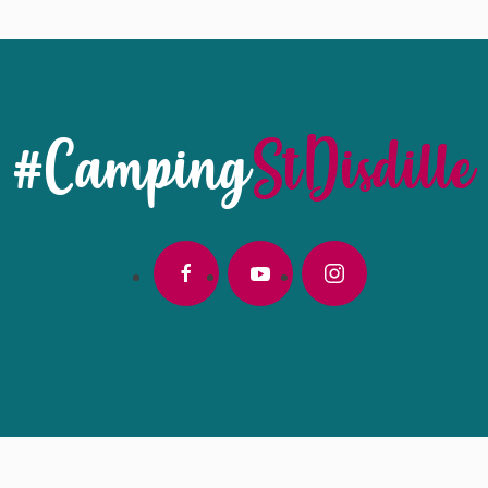
#Camping
StDisdille
facebook
youtube
instagram