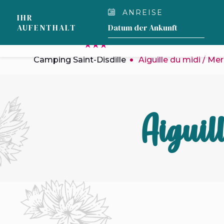
Cookie-Einstellungen
ANREISE
IHR
UNSER
AUFENTHALT
CAMPINGPLATZ
Camping Saint-Disdille
Aiguille du midi / Me
Aiguil