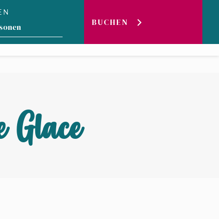
EN
ER SEE
DER
BUCHEN
LIVE-
WEBCAM
BLOG
e Glace