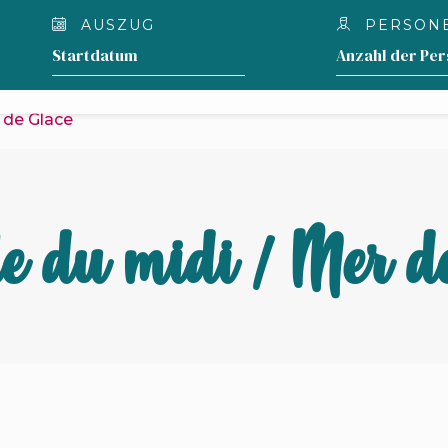
AUSZUG
PERSON
DIE
WAS RUND UM DEN GENF
UNTERKÜNFTE
UNTERNEHMEN ?
r de Glace
le du midi / Mer d