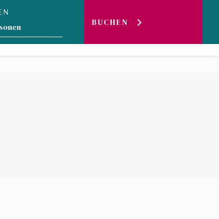
EN
ER SEE
DER
BUCHEN
LIVE-
WEBCAM
BLOG