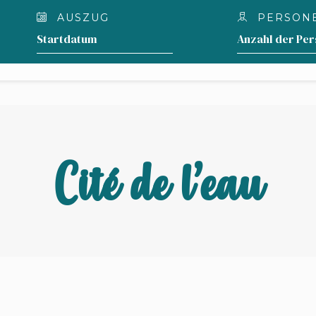
AUSZUG
PERSON
DIE
WAS RUND UM DEN GENF
UNTERKÜNFTE
UNTERNEHMEN ?
Cité de l’eau