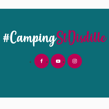
#Camping
StDisdille
facebook
youtube
instagram