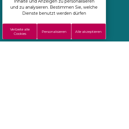
Inhalte und Anzeigen zu personalisieren
und zu analysieren. Bestimmen Sie, welche
Regie: Koredge
Dienste benutzt werden dürfen
Allgemeine Verkaufsbedingungen
Verbiete alle
Impressen
Personalisieren
Alle akzeptieren
Cookies