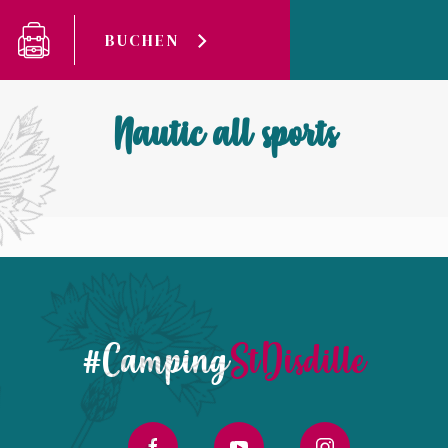
Cookie-Einstellungen
BUCHEN
Camping Saint-Disdille
Nautic all sports
Nautic all sports
#Camping
StDisdille
facebook
youtube
instagram